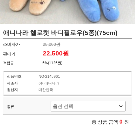
애니나라 헬로캣 바디필로우(5종)(75cm)
소비자가
25,000원
22,500원
판매가
적립금
5%(1125원)
상품번호
NO-2145961
제조사
(주)애니나라
원산지
대한민국
종류
0
총 상품 금액
원