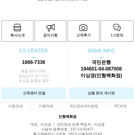
회사소개
공지사항
고객후기
1:1문의
CS CENTER
BANK INFO
ㅡ
ㅡ
1666-7336
국민은행
194601-04-087008
평일 10시~18시
이상경(인형백화점)
점심시간 12~13시
토요일,공휴일 휴무
고객센터 연결
상품 문의 게시판
이용안내
이용약관
개인정보처리방침
PC버전
인형백화점
대표 : 이상경 ㅣ 개인정보 보호 책임자 : 이상경
사업자 등록번호 : 137-12-52477
통신판매업신고번호 : 2023-서울양천-0143