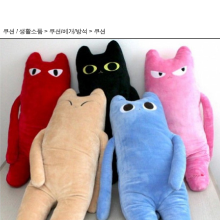
쿠션 / 생활소품
>
쿠션/베개/방석
>
쿠션