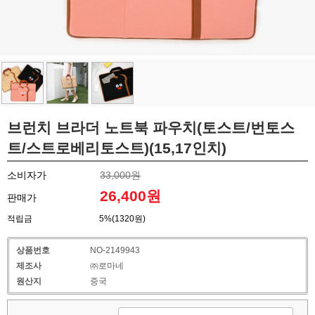
브런치 브라더 노트북 파우치(토스트/번토스
트/스트로베리토스트)(15,17인치)
소비자가
33,000원
26,400원
판매가
적립금
5%(1320원)
상품번호
NO-2149943
제조사
㈜로마네
원산지
중국