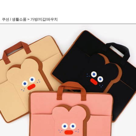
쿠션 / 생활소품
>
가방/지갑/파우치