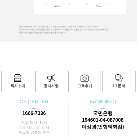
회사소개
공지사항
고객후기
1:1문의
CS CENTER
BANK INFO
ㅡ
ㅡ
1666-7336
국민은행
194601-04-087008
평일 10시~18시
이상경(인형백화점)
점심시간 12~13시
토요일,공휴일 휴무