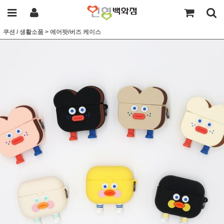
쿠션 / 생활소품
>
에어팟/버즈 케이스