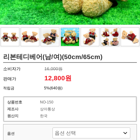
리본테디베어(남/여)(50cm/65cm)
소비자가
16,000원
12,800원
판매가
적립금
5%(640원)
상품번호
NO-150
제조사
상아통상
원산지
한국
옵션