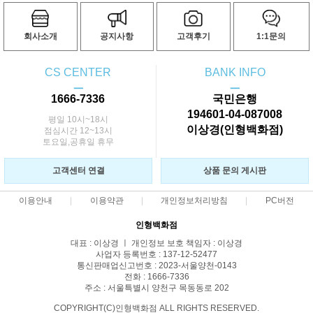
회사소개
공지사항
고객후기
1:1문의
CS CENTER
BANK INFO
ㅡ
ㅡ
1666-7336
국민은행
194601-04-087008
평일 10시~18시
이상경(인형백화점)
점심시간 12~13시
토요일,공휴일 휴무
고객센터 연결
상품 문의 게시판
이용안내
이용약관
개인정보처리방침
PC버전
인형백화점
대표 : 이상경 ㅣ 개인정보 보호 책임자 : 이상경
사업자 등록번호 : 137-12-52477
통신판매업신고번호 : 2023-서울양천-0143
전화 : 1666-7336
주소 : 서울특별시 양천구 목동동로 202
COPYRIGHT(C)인형백화점 ALL RIGHTS RESERVED.