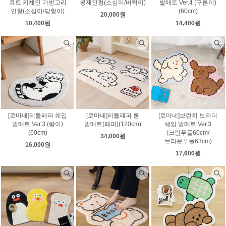
큐트 키체인 가방고리
봉제인형(소심이/버럭이)
발매트 Ver.4 (구름이)
인형(소심이/당황이)
(60cm)
20,000원
10,400원
14,400원
[로마네]리틀페퍼 쉐입
[로마네]리틀페퍼 롱
[로마네]브런치 브라더
발매트 Ver.3 (랑이)
발매트(페퍼)(120cm)
쉐입 발매트 Ver.3
(60cm)
(크림푸들60cm/
34,000원
브라운푸들63cm)
16,000원
17,600원