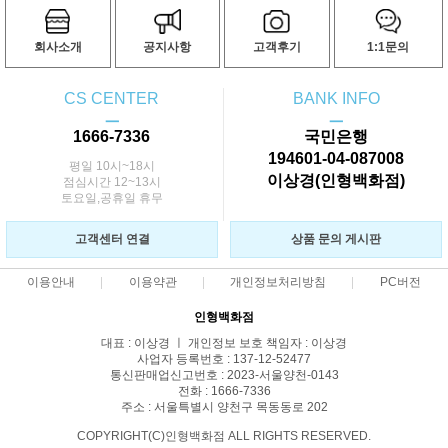
회사소개
공지사항
고객후기
1:1문의
CS CENTER
BANK INFO
ㅡ
ㅡ
1666-7336
국민은행
194601-04-087008
평일 10시~18시
이상경(인형백화점)
점심시간 12~13시
토요일,공휴일 휴무
고객센터 연결
상품 문의 게시판
이용안내
이용약관
개인정보처리방침
PC버전
인형백화점
대표 : 이상경 ㅣ 개인정보 보호 책임자 : 이상경
사업자 등록번호 : 137-12-52477
통신판매업신고번호 : 2023-서울양천-0143
전화 : 1666-7336
주소 : 서울특별시 양천구 목동동로 202
COPYRIGHT(C)인형백화점 ALL RIGHTS RESERVED.