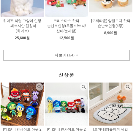
위더펫 리얼 고양이 인형
크리스마스 핫팩
[모찌타운] 양털모자 핫팩
- 페르시안 친칠라
손난로인형(루돌프/트리/
손난로인형(4종)
(화이트)
산타/눈사람)
8,900원
25,600원
12,500원
더보기
(
1
/
4
)
+
신상품
[디즈니] 인사이드 아웃 2
[디즈니] 인사이드 아웃 2
[로마네]리틀페퍼 쉐입