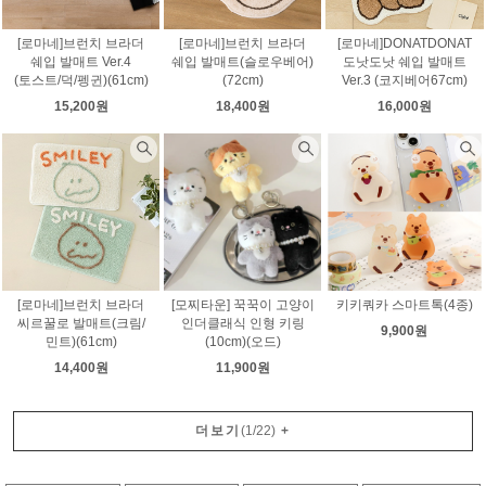
[로마네]브런치 브라더
[로마네]브런치 브라더
[로마네]DONATDONAT
쉐입 발매트 Ver.4
쉐입 발매트(슬로우베어)
도낫도낫 쉐입 발매트
(토스트/덕/펭귄)(61cm)
(72cm)
Ver.3 (코지베어67cm)
15,200원
18,400원
16,000원
[로마네]브런치 브라더
[모찌타운] 꾹꾹이 고양이
키키쿼카 스마트톡(4종)
씨르꿀로 발매트(크림/
인더클래식 인형 키링
9,900원
민트)(61cm)
(10cm)(오드)
14,400원
11,900원
더보기
(
1
/
22
)
+