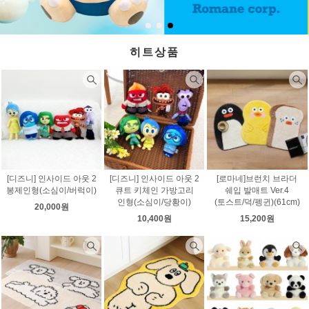
히트상품
[디즈니] 인사이드 아웃 2
[디즈니] 인사이드 아웃 2
[로마네]브런치 브라더
봉제인형(소심이/버럭이)
큐트 키체인 가방고리
쉐입 발매트 Ver.4
인형(소심이/당황이)
(토스트/덕/펭귄)(61cm)
20,000원
10,400원
15,200원