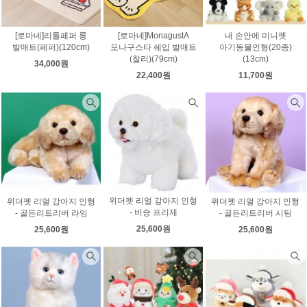
[로마네]리틀페퍼 롱
[로마네]MonagustA
내 손안에 미니펫
발매트(페퍼)(120cm)
모나구스타 쉐입 발매트
아기동물인형(20종)
(찰리)(79cm)
(13cm)
34,000원
22,400원
11,700원
위더펫 리얼 강아지 인형
위더펫 리얼 강아지 인형
위더펫 리얼 강아지 인형
- 비숑 프리제
- 골든리트리버 라잉
- 골든리트리버 시팅
25,600원
25,600원
25,600원