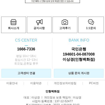
회사소개
공지사항
고객후기
1:1문의
CS CENTER
BANK INFO
ㅡ
ㅡ
1666-7336
국민은행
194601-04-087008
평일 10시~18시
이상경(인형백화점)
점심시간 12~13시
토요일,공휴일 휴무
고객센터 연결
상품 문의 게시판
이용안내
이용약관
개인정보처리방침
PC버전
인형백화점
대표 : 이상경 ㅣ 개인정보 보호 책임자 : 이상경
사업자 등록번호 : 137-12-52477
통신판매업신고번호 : 2023-서울양천-0143