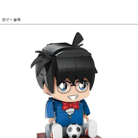
완구
>
블록