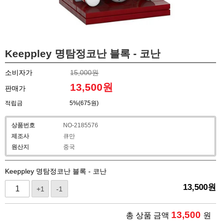
Keeppley 명탐정코난 블록 - 코난
소비자가
15,000원
13,500
원
판매가
적립금
5%(675원)
상품번호
NO-2185576
제조사
큐만
원산지
중국
Keeppley 명탐정코난 블록 - 코난
13,500
원
+1
-1
13,500
총 상품 금액
원