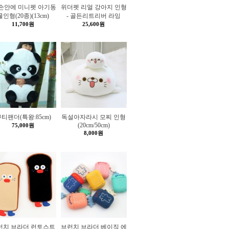
 손안에 미니펫 아기동
위더펫 리얼 강아지 인형
물인형(20종)(13cm)
- 골든리트리버 라잉
11,700원
25,600원
티팬더(특왕:85cm)
독설아자라시 모찌 인형
(20cm/50cm)
75,000원
8,000원
런치 브라더 런토스트
브런치 브라더 베이직 에