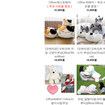
120cm 베스트베어
120cm 빅베어 < 쿠션 
( 쿠션 사은품 증정 )
은품 증정 >
45,000원
35,000원
[모찌타운] 모찌모찌 까
[모찌타운] 모찌모찌 
망 고양이쿠션(20cm/30c
스키 쿠션(25cm/35cm/5
m/40cm)
cm)
10,000원
10,000원
120cm빅베어+110cm지
라잉 곰탱이(핑크티/
팡이사탕쿠션
루티)(80cm/100cm)