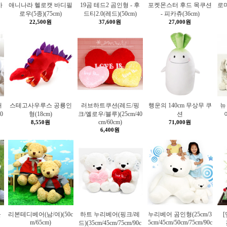
사
애니나라 헬로캣 바디필
19곰 테드2 곰인형 - 후
포켓몬스터 후드 목쿠션
로마
로우(5종)(75cm)
드티2.0(레드)(50cm)
- 피카츄(36cm)
22,500원
37,600원
27,000원
허
스테고사우루스 공룡인
러브하트쿠션(레드/핑
행운의 140cm 무상무 쿠
뉴
0
형(18cm)
크/옐로우/블루)(25cm/40
션
cm/60cm)
8,550원
71,000원
6,400원
블
리본테디베어(남/여)(50c
하트 누리베어(핑크/레
누리베어 곰인형(25cm/3
m/65cm)
5cm/45cm/50cm/75cm/90c
드)(35cm/45cm/75cm/90c