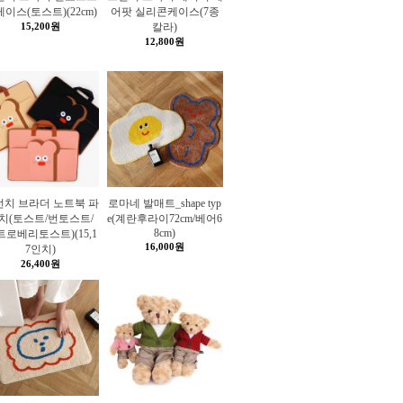
이스(토스트)(22cm)
어팟 실리콘케이스(7종
15,200원
칼라)
12,800원
런치 브라더 노트북 파
로마네 발매트_shape typ
치(토스트/번토스트/
e(계란후라이72cm/베어6
8cm)
트로베리토스트)(15,1
16,000원
7인치)
26,400원