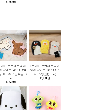
83,000원
로마네]브런치 브라더
[로마네]브런치 브라더
 발매트 Ver.3 (크림
쉐입 발매트 Ver.4 (토스
들60cm/브라운푸들63
트/덕/펭귄)(61cm)
cm)
15,200원
17,600원