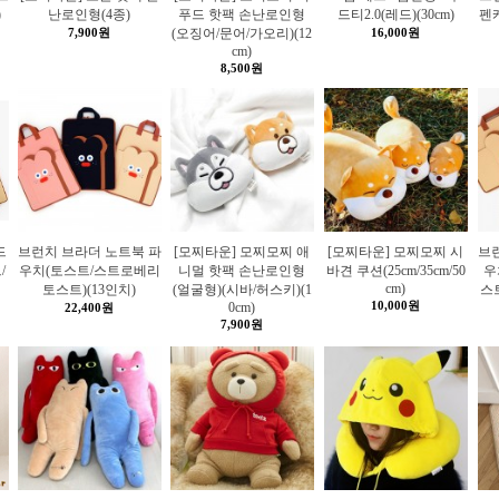
)
난로인형(4종)
푸드 핫팩 손난로인형
드티2.0(레드)(30cm)
펜케
7,900원
(오징어/문어/가오리)(12
16,000원
cm)
8,500원
드
브런치 브라더 노트북 파
[모찌타운] 모찌모찌 애
[모찌타운] 모찌모찌 시
브
/
우치(토스트/스트로베리
니멀 핫팩 손난로인형
바견 쿠션(25cm/35cm/50
우
cm)
토스트)(13인치)
(얼굴형)(시바/허스키)(1
스
10,000원
0cm)
22,400원
7,900원