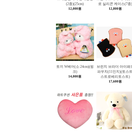
(2종)(25cm)
로 실리콘 케이스(7종
12,000원
12,800원
토끼 W베어(소:24cm)(핑
브런치 브라더 아이패
크)
파우치(11인치)(토스트
14,000원
스트로베리토스트)
17,600원