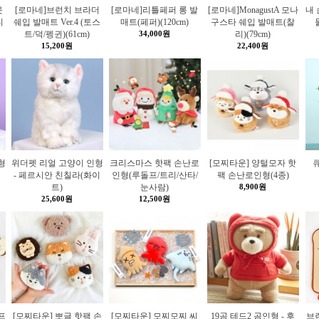
웃
[로마네]브런치 브라더
[로마네]리틀페퍼 롱 발
[로마네]MonagustA 모나
내
리
쉐입 발매트 Ver.4 (토스
매트(페퍼)(120cm)
구스타 쉐입 발매트(찰
트/덕/펭귄)(61cm)
34,000원
리)(79cm)
15,200원
22,400원
형
위더펫 리얼 고양이 인형
크리스마스 핫팩 손난로
[모찌타운] 양털모자 핫
큐
- 페르시안 친칠라(화이
인형(루돌프/트리/산타/
팩 손난로인형(4종)
트)
눈사람)
8,900원
25,600원
12,500원
프
[모찌타운] 뽀글 핫팩 손
[모찌타운] 모찌모찌 씨
19곰 테드2 곰인형 - 후
브