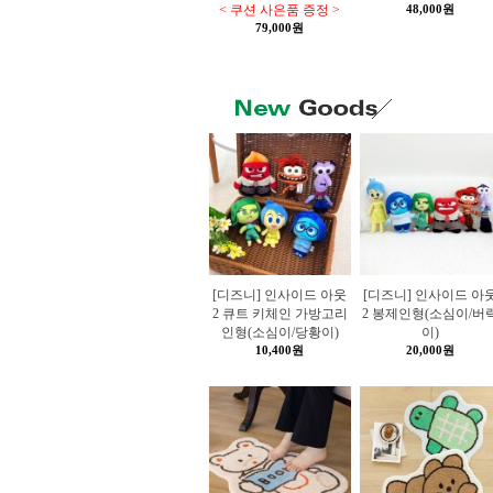
< 쿠션 사은품 증정 >
48,000원
79,000원
[디즈니] 인사이드 아웃
[디즈니] 인사이드 아
2 큐트 키체인 가방고리
2 봉제인형(소심이/버
인형(소심이/당황이)
이)
10,400원
20,000원