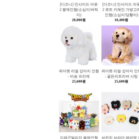
[디즈니] 인사이드 아웃
[디즈니] 인사이드 아
2 봉제인형(소심이/버럭
2 큐트 키체인 가방고
이)
인형(소심이/당황이)
20,000원
10,400원
위더펫 리얼 강아지 인형
위더펫 리얼 강아지 인
- 비숑 프리제
- 골든리트리버 시팅
25,600원
25,600원
드래곤빌리지 봉제인형
브런치 브라더 에어팟 