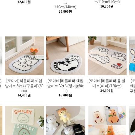
m/110cm/140cm)
12,800원
m/
16,200원
110cm/140cm)
28,800원
웃
[로마네]리틀페퍼 쉐입
[로마네]리틀페퍼 쉐입
[로마네]리틀페퍼 롱 발
[
럭
발매트 Ver.4 (구름이)(60
발매트 Ver.3 (랑이)(60c
매트(페퍼)(120cm)
쉐입
cm)
m)
34,000원
푸
14,400원
16,000원