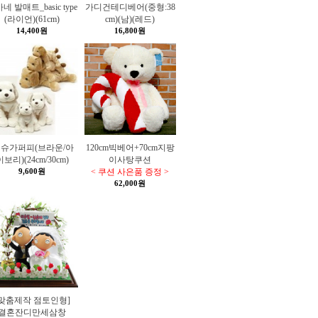
네 발매트_basic type
가디건테디베어(중형:38
(라이언)(61cm)
cm)(남)(레드)
14,400원
16,800원
 슈가퍼피(브라운/아
120cm빅베어+70cm지팡
이보리)(24cm/30cm)
이사탕쿠션
9,600원
< 쿠션 사은품 증정 >
62,000원
[맞춤제작 점토인형]
결혼잔디만세삼창