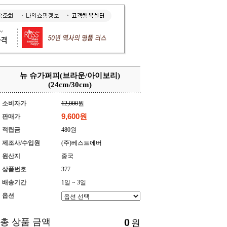
뉴 슈가퍼피(브라운/아이보리)
(24cm/30cm)
소비자가
12,000
원
9,600원
판매가
적립금
480원
제조사/수입원
(주)베스트에버
원산지
중국
상품번호
377
배송기간
1일 ~ 3일
옵션
0
총 상품 금액
원