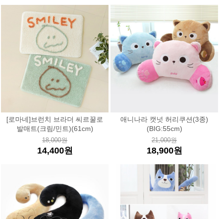
[로마네]브런치 브라더 씨르꿀로
애니나라 캣넛 허리쿠션(3종)
발매트(크림/민트)(61cm)
(BIG:55cm)
18,000원
21,000원
14,400원
18,900원