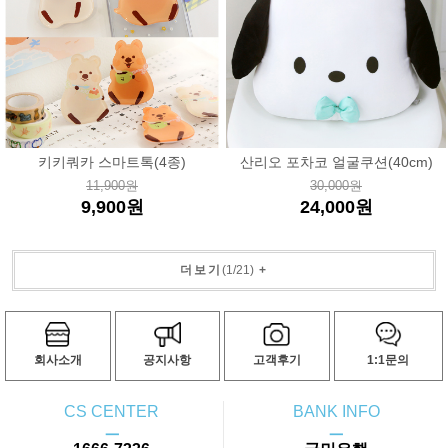
키키쿼카 스마트톡(4종)
산리오 포차코 얼굴쿠션(40cm)
11,900원
30,000원
9,900원
24,000원
더보기
(
1
/
21
)
+
회사소개
공지사항
고객후기
1:1문의
CS CENTER
BANK INFO
ㅡ
ㅡ