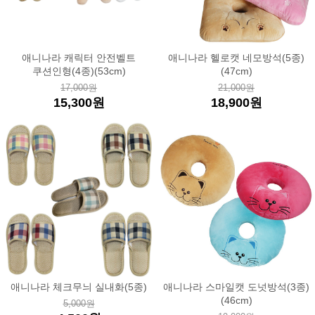
애니나라 캐릭터 안전벨트
애니나라 헬로캣 네모방석(5종)
쿠션인형(4종)(53cm)
(47cm)
17,000원
21,000원
15,300원
18,900원
애니나라 체크무늬 실내화(5종)
애니나라 스마일캣 도넛방석(3종)
(46cm)
5,000원