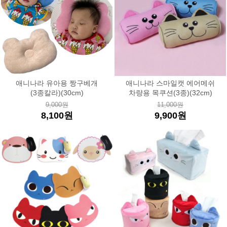
애니나라 유아용 짱구베개
애니나라 스마일캣 에어메쉬
(3종칼라)(30cm)
차량용 목쿠션(3종)(32cm)
9,000원
11,000원
8,100원
9,900원