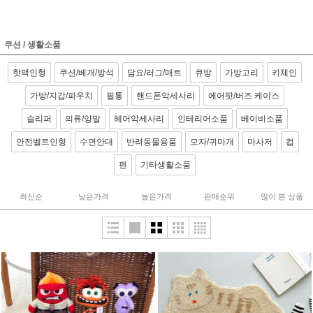
쿠션 / 생활소품
핫팩인형
쿠션/베개/방석
담요/러그/매트
큐방
가방고리
키체인
가방/지갑/파우치
필통
핸드폰악세사리
에어팟/버즈 케이스
슬리퍼
의류/양말
헤어악세사리
인테리어소품
베이비소품
안전벨트인형
수면안대
반려동물용품
모자/귀마개
마사저
컵
펜
기타생활소품
최신순
낮은가격
높은가격
판매순위
많이 본 상품