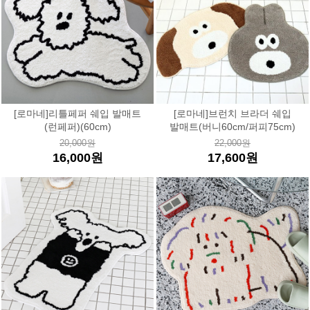
[로마네]리틀페퍼 쉐입 발매트
[로마네]브런치 브라더 쉐입
(런페퍼)(60cm)
발매트(버니60cm/퍼피75cm)
20,000원
22,000원
16,000원
17,600원