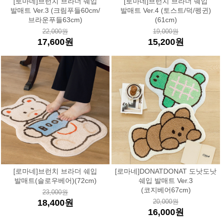
[로마네]브런치 브라더 쉐입
[로마네]브런치 브라더 쉐입
발매트 Ver.3 (크림푸들60cm/
발매트 Ver.4 (토스트/덕/펭귄)
브라운푸들63cm)
(61cm)
22,000원
19,000원
17,600원
15,200원
[로마네]브런치 브라더 쉐입
[로마네]DONATDONAT 도낫도낫
발매트(슬로우베어)(72cm)
쉐입 발매트 Ver.3
(코지베어67cm)
23,000원
18,400원
20,000원
16,000원