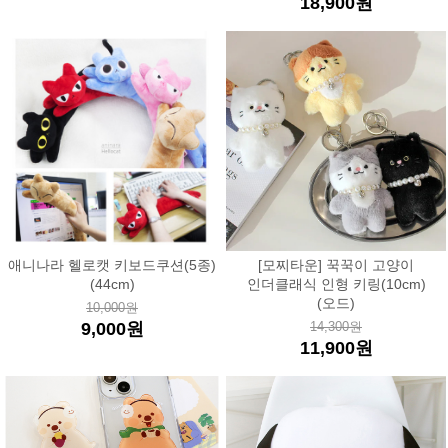
18,900원
애니나라 헬로캣 키보드쿠션(5종)
[모찌타운] 꾹꾹이 고양이
(44cm)
인더클래식 인형 키링(10cm)
(오드)
10,000원
9,000원
14,300원
11,900원