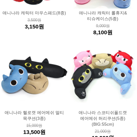
애니나라 캐릭터 마우스패드(8종)
애니나라 캐릭터 롤휴지&
티슈케이스(5종)
3,500원
3,150원
9,000원
8,100원
애니나라 헬로캣 에어메쉬 멀티
애니나라 스코티쉬폴드캣
목쿠션(3종)
에어메쉬 허리쿠션(5종)
(BIG:55cm)
15,000원
13,500원
21,000원