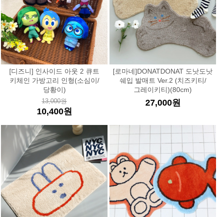
[디즈니] 인사이드 아웃 2 큐트
[로마네]DONATDONAT 도낫도낫
키체인 가방고리 인형(소심이/
쉐입 발매트 Ver.2 (치즈키티/
당황이)
그레이키티)(80cm)
13,000원
27,000원
10,400원