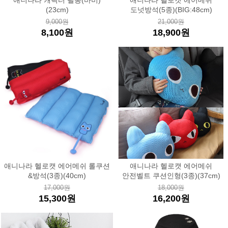
애니나라 캐릭터 필통(바비)
애니나라 헬로캣 에어메쉬
(23cm)
도넛방석(5종)(BIG:48cm)
9,000원
21,000원
8,100원
18,900원
애니나라 헬로캣 에어메쉬 롤쿠션
애니나라 헬로캣 에어메쉬
&방석(3종)(40cm)
안전벨트 쿠션인형(3종)(37cm)
17,000원
18,000원
15,300원
16,200원